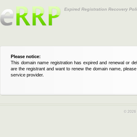
Expired Registration Recovery Pol
Please notice:
Bitte beachten Sie:
This domain name registration has expired and renewal or dele
Diese Domainregistrierung ist abgelaufen und die Verläng
are the registrant and want to renew the domain name, please 
Domain stehen an. Wenn Sie der Registrant sind und di
service provider.
verlängern möchten, kontaktieren Sie bitte Ihren Service-Provid
© 2026